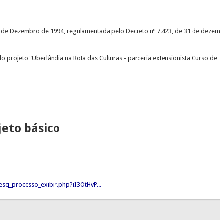
de 20 de Dezembro de 1994, regulamentada pelo Decreto nº 7.423, de 31 de deze
 projeto "Uberlândia na Rota das Culturas - parceria extensionista Curso d
jeto básico
sq_processo_exibir.php?iI3OtHvP...