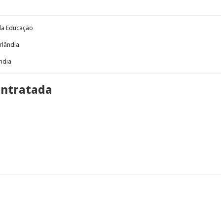
 da Educação
rlândia
ndia
ontratada