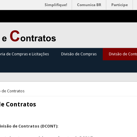
Simplifique!
Comunica BR
Participe
oria de Compras e Licitações
Divisão de Compras
Divisão de Cont
á aqui
o de Contratos
de Contratos
ivisão de Contratos (DCONT):