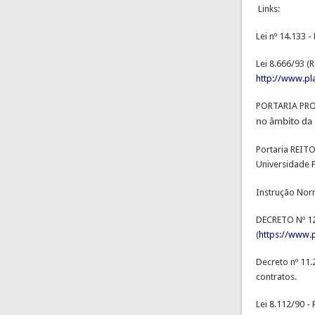
Links:
Lei nº 14.133 -
Lei 8.666/93 (
http://www.pla
PORTARIA PRO
no âmbito da 
Portaria REITO
Universidade F
Instrução Norm
DECRETO Nº 12.
(
https://www.
Decreto nº 11.
contratos.
Lei 8.112/90 -