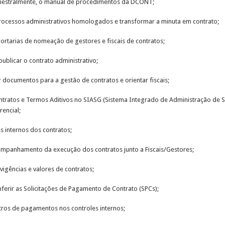
semestralmente, o manual de procedimentos da DCONT;
processos administrativos homologados e transformar a minuta em contrato;
portarias de nomeação de gestores e fiscais de contratos;
 publicar o contrato administrativo;
ar documentos para a gestão de contratos e orientar fiscais;
ntratos e Termos Aditivos no SIASG (Sistema Integrado de Administração de S
encial;
es internos dos contratos;
companhamento da execução dos contratos junto a Fiscais/Gestores;
igências e valores de contratos;
nferir as Solicitações de Pagamento de Contrato (SPCs);
stros de pagamentos nos controles internos;