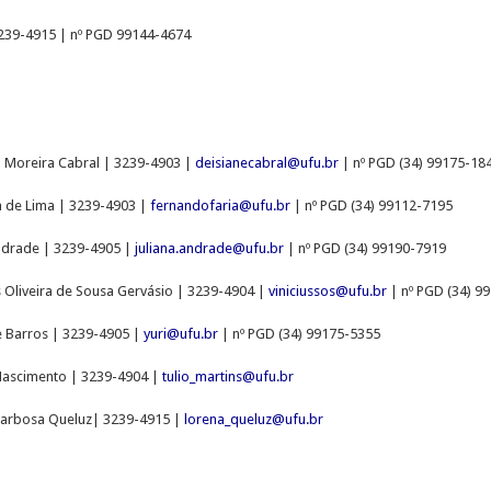
3239-4915
| nº PGD 99144-4674
a Moreira Cabral | 3239-4903 |
deisianecabral@ufu.br
| nº PGD
(34) 99175-18
a de Lima | 3239-4903 |
fernandofaria@ufu.br
| nº PGD
(34) 99112-7195
Andrade | 3239-4905 |
juliana.andrade@ufu.br
| nº PGD
(34) 99190-7919
s Oliveira de Sousa Gervásio | 3239-4904 |
viniciussos@ufu.br
| nº PGD
(34) 9
de Barros | 3239-4905 |
yuri@ufu.br
| nº PGD
(34) 99175-5355
 Nascimento
| 3239-4904 |
tulio_martins@ufu.br
Barbosa Queluz| 3239-4915 |
lorena_queluz@ufu.br