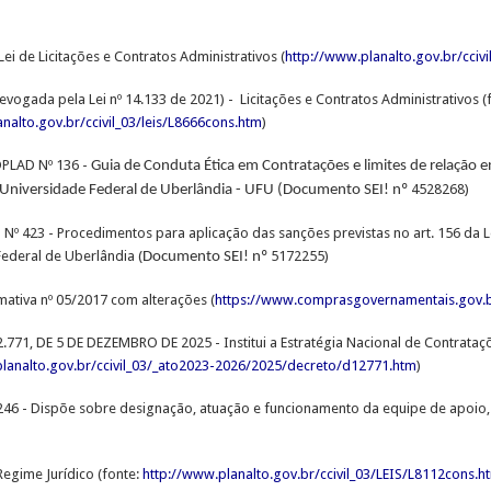
 Lei de Licitações e Contratos Administrativos (
http://www.planalto.gov.br/cciv
Revogada pela Lei nº 14.133 de 2021) - Licitações e Contratos Administrativos (
nalto.gov.br/ccivil_03/leis/L8666cons.htm
)
PLAD Nº 136 -
Guia de Conduta Ética em Contratações e limites de relação e
4528268)
Universidade Federal de Uberlândia - UFU (Documento SEI! nº
 Nº 423 - Procedimentos para aplicação das sanções previstas no art. 156 da Le
ederal de Uberlândia (
5172255)
Documento SEI! nº
ativa nº 05/2017 com alterações (
https://www.comprasgovernamentais.gov.br/
771, DE 5 DE DEZEMBRO DE 2025 - Institui a Estratégia Nacional de Contrataç
planalto.gov.br/ccivil_03/_ato2023-2026/2025/decreto/d12771.htm
)
246 - Dispõe sobre designação, atuação e funcionamento da equipe de apoio, 
Regime Jurídico (fonte:
http://www.planalto.gov.br/ccivil_03/LEIS/L8112cons.h