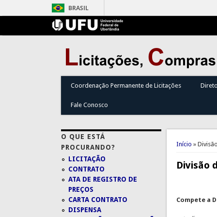
BRASIL
Coordenação Permanente de Licitações
Diret
Fale Conosco
Você est
O QUE ESTÁ
Início
» Divisã
PROCURANDO?
LICITAÇÃO
Divisão 
CONTRATO
ATA DE REGISTRO DE
PREÇOS
CARTA CONTRATO
Compete a D
DISPENSA