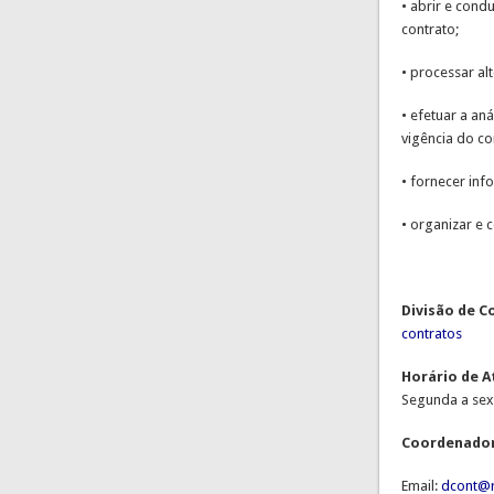
• abrir e cond
contrato;
• processar al
• efetuar a an
vigência do co
• fornecer inf
• organizar e 
Divisão de C
contratos
Horário de 
Segunda a sext
Coordenado
Email:
dcont@r