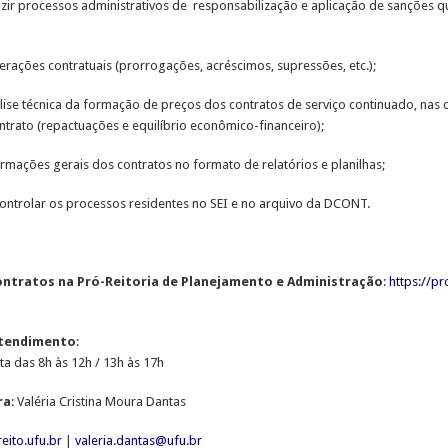
uzir processos administrativos de
responsabilização e
aplicação de sanções q
terações contratuais (prorrogações, acréscimos, supressões, etc.);
álise técnica da formação de preços dos contratos de serviço continuado, nas 
ntrato (repactuações e equilíbrio econômico-financeiro);
ormações gerais dos contratos no formato de relatórios e planilhas;
controlar os processos residentes no SEI e no arquivo da DCONT.
ontratos na Pró-Reitoria de Planejamento e Administração
:
https://p
Atendimento
:
a das 8h às 12h / 13h às 17h
ra
: Valéria Cristina Moura Dantas
eito.ufu.br
|
valeria.dantas@ufu.br