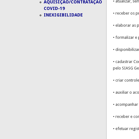
• atualizar, 
AQUISIÇÃO/CONTRATAÇÃO
COVID-19
• receber os 
INEXIGIBILIDADE
• elaborar as 
• formalizar e
• disponibiliz
• cadastrar Co
pelo SIASG Ger
• criar control
• auxiliar o a
• acompanhar v
• receber e co
• efetuar regi