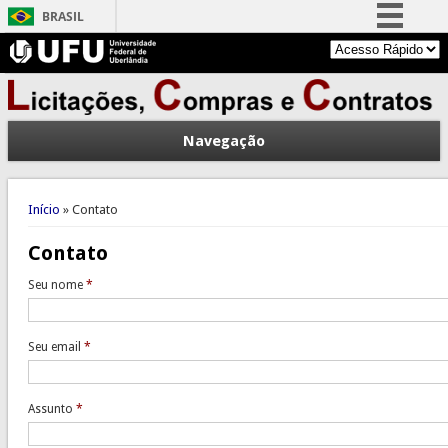
BRASIL
Simplifique!
Comunica BR
Participe
Navegação
Acesso à informação
Legislação
Você está aqui
Canais
Início
» Contato
Contato
Seu nome
*
Seu email
*
Assunto
*