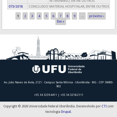
VETERINÁRIO, ENTRE OUTROS
073/2018
CONCLUIDO
MATERIAL HOSPITALAR, ENTRE OUTROS
1
2
3
4
5
6
7
8
9
…
próximo ›
Páginas
fim »
Av. João Naves de Ávila, 2121 - Campus Santa Mônica - Uberlândia - MG - CEP 38400-
902
+55 34 3239-4411 | +55 34 3218-2111
Copyright © 2026 Universidade Federal Uberlândia. Desenvolvido por
CTI
com
tecnologia
Drupal.