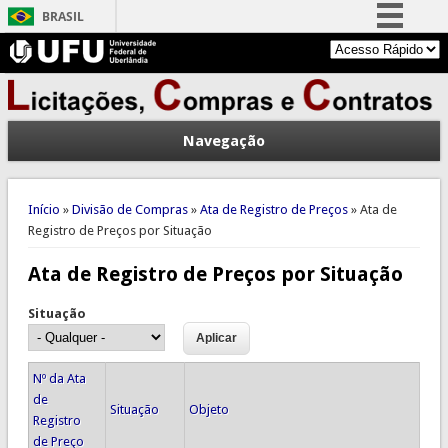
BRASIL
Simplifique!
Comunica BR
Participe
Navegação
Acesso à informação
Legislação
Você está aqui
Canais
Início
»
Divisão de Compras
»
Ata de Registro de Preços
» Ata de
Registro de Preços por Situação
Ata de Registro de Preços por Situação
Situação
Nº da Ata
de
Situação
Objeto
Registro
de Preço