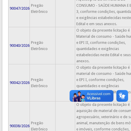
Pregão
CONSUMO - SAÚDE HUMANA E E
90047/2026
Eletrônico
3, conforme condições, quantid
e exigências estabelecidas neste
Edital e em seus anexos.
O objeto da presente licitação é
Material de consumo - Saúde h
Pregão
e EPI II, conforme condições,
90040/2026
Eletrônico
quantidades e exigências
estabelecidas neste Edital e seus
anexos.
O objeto da presente licitação é
material de consumo - Saúde h
Pregão
e EPI I, conforme condições,
90042/2026
Eletrônico
quantidades e exigências
estabelecidas neste Edital e seus
anexos.
O objeto da presente licitação é
aquisição de material de consu
agropecuário, veterinário e de 
Pregão
animal, manutenção de bens mó
90038/2026
Eletrônico
e imóveis, conforme condições,