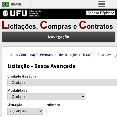
BRASIL
Simplifique!
Comunica BR
Participe
Navegação
Acesso à informação
Legislação
Você está aqui
Canais
Início
»
Coordenação Permanente de Licitações
» Licitação - Busca Avan
Licitação - Busca Avançada
Unidade Gestora
Modalidade
Situação
Número