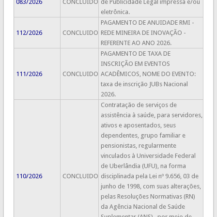
083/2026
CONCLUIDO
de Publicidade Legal impressa e/ou
eletrônica.
PAGAMENTO DE ANUIDADE RMI -
112/2026
CONCLUIDO
REDE MINEIRA DE INOVAÇÃO -
REFERENTE AO ANO 2026.
PAGAMENTO DE TAXA DE
INSCRIÇÃO EM EVENTOS
111/2026
CONCLUIDO
ACADÊMICOS, NOME DO EVENTO:
taxa de inscrição JUBs Nacional
2026.
Contratação de serviços de
assistência à saúde, para servidores,
ativos e aposentados, seus
dependentes, grupo familiar e
pensionistas, regularmente
vinculados à Universidade Federal
de Uberlândia (UFU), na forma
110/2026
CONCLUIDO
disciplinada pela Lei nº 9.656, 03 de
junho de 1998, com suas alterações,
pelas Resoluções Normativas (RN)
da Agência Nacional de Saúde
Suplementar (ANS)., por meio de