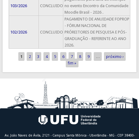
103/2026
CONCLUIDO
no evento Encontro da Comunidade
Moodle Brasil - 2026 .
PAGAMENTO DE ANUIDADE FOPROP
- FÓRUM NACIONAL DE
102/2026
CONCLUIDO
PRÓREITORES DE PESQUISA E PÓS-
GRADUAÇÃO - REFERENTE AO ANO
2026.
1
2
3
4
5
6
7
8
9
…
próximo ›
Páginas
fim »
Av. João Naves de Ávila, 2121 - Campus Santa Mônica - Uberlândia - MG - CEP 38400-