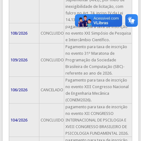
inexigibilidade de licitação, com
fulcro no Art. 74, inciso IV da Lei
14.133/21.
pagamento para taxa de inscrição
108/2026
CONCLUIDO
no evento XXI Simpósio de Pesquisa
e Intercâmbio Científico.
Pagamento para taxa de inscrição
no evento 31ª Maratona de
109/2026
CONCLUIDO
Programação da Sociedade
Brasileira de Computação (SBC)-
referente ao ano de 2026.
Pagamento para taxa de inscrição
no evento XIII Congresso Nacional
106/2026
CANCELADO
de Engenharia Mecânica
(CONEM2026).
pagamento para taxa de inscrição
no evento XII CONGRESSO
104/2026
CONCLUIDO
INTERNACIONAL DE PSCILOGIA E
XVIII CONGRESSO BRASILEIRO DE
PSICOLOGIA FUNDAMENTAL 2026.
pagamento para taxa de inscrição