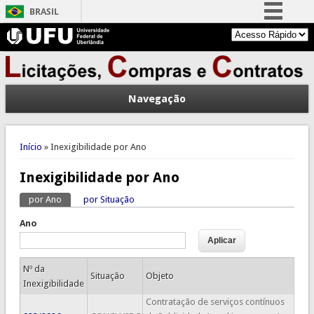
BRASIL
Simplifique!
Comunica BR
Participe
Navegação
Acesso à informação
Legislação
Você está aqui
Canais
Início
» Inexigibilidade por Ano
Inexigibilidade por Ano
por Ano
(aba ativa)
por Situação
Abas primárias
Ano
Nº da
Situação
Objeto
Inexigibilidade
Contratação de serviços contínuos