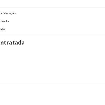
 da Educação
rlândia
ndia
ontratada