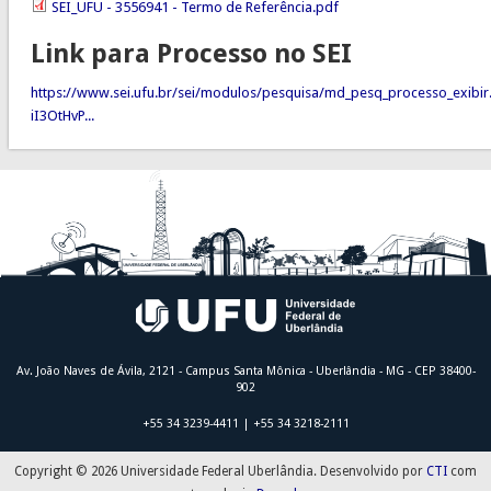
SEI_UFU - 3556941 - Termo de Referência.pdf
Link para Processo no SEI
https://www.sei.ufu.br/sei/modulos/pesquisa/md_pesq_processo_exibir
iI3OtHvP...
Av. João Naves de Ávila, 2121 - Campus Santa Mônica - Uberlândia - MG - CEP 38400-
902
+55 34 3239-4411 | +55 34 3218-2111
Copyright © 2026 Universidade Federal Uberlândia. Desenvolvido por
CTI
com