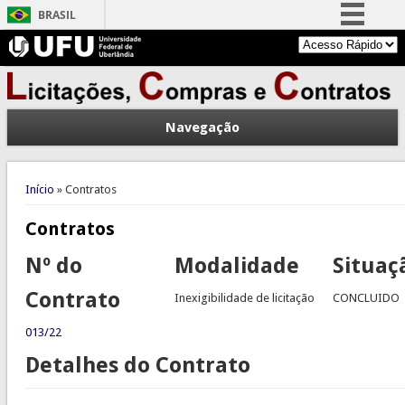
BRASIL
Simplifique!
Comunica BR
Participe
Navegação
Acesso à informação
Legislação
Você está aqui
Canais
Início
» Contratos
Contratos
Nº do
Modalidade
Situaç
Contrato
Inexigibilidade de licitação
CONCLUIDO
013/22
Detalhes do Contrato