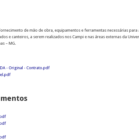
o fornecimento de mão de obra, equipamentos e ferramentas necessárias para 
dos e canteiros, a serem realizados nos Campi e nas áreas externas da Unive
nas – MG.
 - Original - Contrato.pdf
el.pdf
lamentos
.pdf
.pdf
.pdf