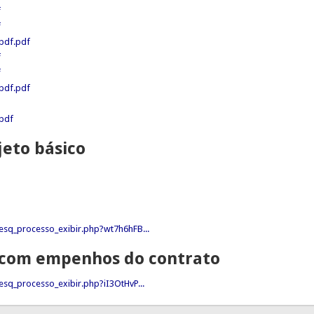
f
f
.pdf.pdf
f
f
.pdf.pdf
.pdf
jeto básico
esq_processo_exibir.php?wt7h6hFB...
I com empenhos do contrato
sq_processo_exibir.php?iI3OtHvP...