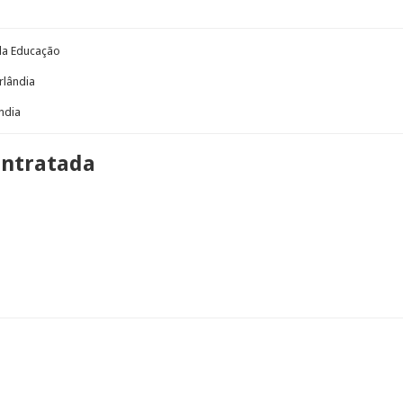
 da Educação
rlândia
ndia
ontratada