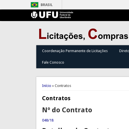
BRASIL
Coordenação Permanente de Licitações
Diret
Fale Conosco
Você está aqui
Início
» Contratos
Contratos
Nº do Contrato
048/18