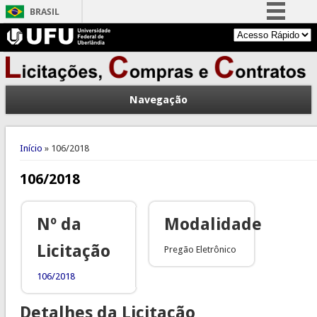
BRASIL
Simplifique!
Comunica BR
Participe
Navegação
Acesso à informação
Legislação
Você está aqui
Canais
Início
» 106/2018
106/2018
Nº da
Modalidade
Licitação
Pregão Eletrônico
106/2018
Detalhes da Licitação