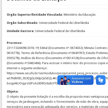
Orgão Superior/Entidade Vinculada:
Ministério da Educação
Orgão Subordinado:
Universidade Federal de Uberlândia
Unidade Gestora:
Universidade Federal de Uberlândia
Processo:
23117.026698/2018-19; Edital (Documento nº: 0674032); Minuta Contrato
0616778); Termo de Referência (Documento nº:0649787); Estudo Prelimin
0505278); Análise de Riscos (Documento nº:0614128);Documento de Ofic
(Documento nº:0483466). Para acessar o inteiro teor do processo copie 
internet o seguinte endereço:
https://www.sei.ufu.br/sei/modulos/pesquisa/md_pesq_processo_exibir
wt7h6hFBI_9S3DJjGLl0dpQiiSEQL4RcICP821UP_Zu3te9Mz8pMgdSFPXZPR
boqyAkUOqyrsGtPoAz0DlKSda8zYfGwey2iFekBkSTzq4k
Objeto:
O objeto da presente licitação é a escolha da proposta mais vantajosa p
serviços de jardinagem, incluindo o fornecimento de mão de obra, equi
necessários para execução adequada dos serviços, e materiais de consu