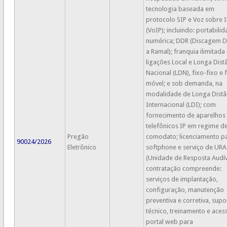
tecnologia baseada em
protocolo SIP e Voz sobre I
(VoIP); incluindo: portabili
numérica; DDR (Discagem D
a Ramal); franquia ilimitada
ligações Local e Longa Dist
Nacional (LDN), fixo-fixo e 
móvel; e sob demanda, na
modalidade de Longa Distâ
Internacional (LDI); com
fornecimento de aparelhos
telefônicos IP em regime d
Pregão
comodato; licenciamento p
90024/2026
Eletrônico
softphone e serviço de URA
(Unidade de Resposta Audív
contratação compreende:
serviços de implantação,
configuração, manutenção
preventiva e corretiva, supo
técnico, treinamento e aces
portal web para