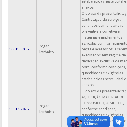
estabelecidas neste Edital e
anexos.
O objeto da presente licitaç
Contratação de serviços
contínuos de manutenção
preventiva e corretiva em
máquinas e implementos
agrícolas com forneciment
Pregão
90019/2026
peças e acessórios, a sere
Eletrônico
executados sem regime de
dedicação exclusiva de mã
obra, conforme condições,
quantidades e exigências
estabelecidas neste Edital e
anexos.
O objeto da presente licitaç
AQUISIÇÃO MATERIAL DE
CONSUMO - QUÍMICO II,
Pregão
90012/2026
conforme condições,
Eletrônico
quantidades e exigências
estabelecidas neste Edital e
anexos.