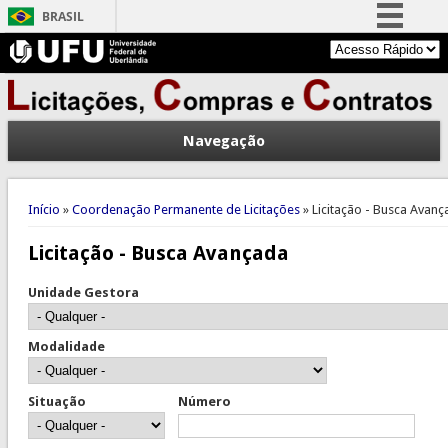
BRASIL
Simplifique!
Comunica BR
Participe
Navegação
Acesso à informação
Legislação
Você está aqui
Canais
Início
»
Coordenação Permanente de Licitações
» Licitação - Busca Avan
Licitação - Busca Avançada
Unidade Gestora
Modalidade
Situação
Número