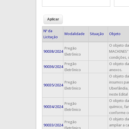
Nº da
Modalidade
Situação
Objeto
Licitação
O objeto da
Pregão
90038/2024
MACHINES" p
Eletrônico
condições, 
Pregão
O objeto da 
90036/2024
Eletrônico
anexos.
O objeto da
Pregão
insumos par
90035/2024
Eletrônico
Uberlândia,
neste Edital
O objeto da 
Pregão
90034/2024
químico, fa
Eletrônico
conforme co
O objeto da
Pregão
90033/2024
ampliar a 
Eletrônico