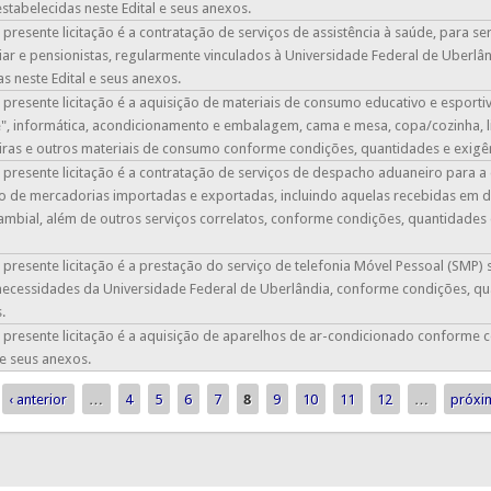
stabelecidas neste Edital e seus anexos.
 presente licitação é a contratação de serviços de assistência à saúde, para s
iar e pensionistas, regularmente vinculados à Universidade Federal de Uberl
s neste Edital e seus anexos.
 presente licitação é a aquisição de materiais de consumo educativo e esporti
", informática, acondicionamento e embalagem, cama e mesa, copa/cozinha, li
iras e outros materiais de consumo conforme condições, quantidades e exigênc
 presente licitação é a contratação de serviços de despacho aduaneiro para
o de mercadorias importadas e exportadas, incluindo aquelas recebidas em d
ambial, além de outros serviços correlatos, conforme condições, quantidades e
 presente licitação é a prestação do serviço de telefonia Móvel Pessoal (SM
necessidades da Universidade Federal de Uberlândia, conforme condições, quan
.
 presente licitação é a aquisição de aparelhos de ar-condicionado conforme 
 e seus anexos.
‹ anterior
…
4
5
6
7
8
9
10
11
12
…
próxi