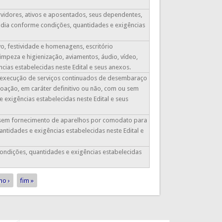
ervidores, ativos e aposentados, seus dependentes,
ândia conforme condições, quantidades e exigências
vo, festividade e homenagens, escritório
mpeza e higienização, aviamentos, áudio, vídeo,
ias estabelecidas neste Edital e seus anexos.
 a execução de serviços continuados de desembaraço
oação, em caráter definitivo ou não, com ou sem
 exigências estabelecidas neste Edital e seus
P) sem fornecimento de aparelhos por comodato para
tidades e exigências estabelecidas neste Edital e
condições, quantidades e exigências estabelecidas
mo ›
fim »