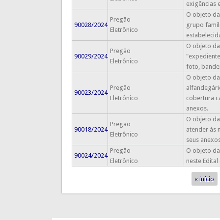
exigências e
O objeto da
Pregão
90028/2024
grupo famil
Eletrônico
estabelecida
O objeto da
Pregão
90029/2024
"expediente
Eletrônico
foto, bande
O objeto da
Pregão
alfandegári
90023/2024
Eletrônico
cobertura c
anexos.
O objeto da
Pregão
90018/2024
atender às 
Eletrônico
seus anexos
Pregão
O objeto da
90024/2024
Eletrônico
neste Edital
« início
Páginas