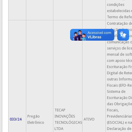
condições
estabelecidas 
Termo de Refe
Contratação d
solução de tec
da informação
comunicação 
serviços de lic
mensal de sof
com apoio téc
Escrituração Fi
Digital de Ret
outras Inform
Fiscais (EFD-Rei
Sistema de
Escrituração Di
das Obrigaçõ
TECAP
Fiscais,
Pregão
INOVAÇÕES
Previdenciária
033/24
ATIVO
Eletrônico
TECNOLÓGICAS
(ESOCIAL) e na
LTDA
Declaração de