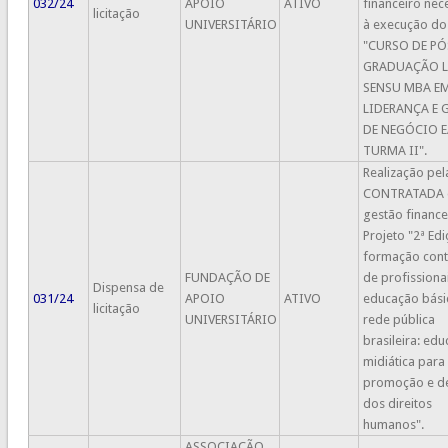
032/24
APOIO
ATIVO
financeiro nec
licitação
UNIVERSITÁRIO
à execução do
"CURSO DE PÓ
GRADUAÇÃO 
SENSU MBA E
LIDERANÇA E 
DE NEGÓCIO E
TURMA II".
Realização pel
CONTRATADA 
gestão finance
Projeto "2ª Ed
formação cont
FUNDAÇÃO DE
de profissiona
Dispensa de
031/24
APOIO
ATIVO
educação bási
licitação
UNIVERSITÁRIO
rede pública
brasileira: ed
midiática para
promoção e d
dos direitos
humanos".
ASSOCIAÇÃO