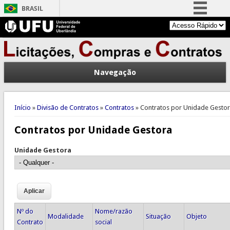
BRASIL
Simplifique!
Comunica BR
Participe
Navegação
Acesso à informação
Legislação
Você está aqui
Canais
Início
»
Divisão de Contratos
»
Contratos
» Contratos por Unidade Gesto
Contratos por Unidade Gestora
Unidade Gestora
Nº do
Nome/razão
Modalidade
Situação
Objeto
Contrato
social