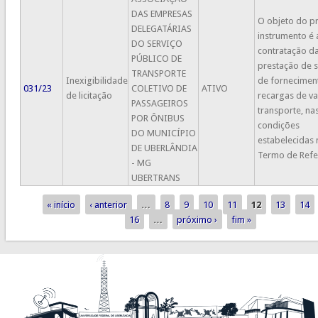
DAS EMPRESAS
O objeto do p
DELEGATÁRIAS
instrumento é 
DO SERVIÇO
contratação d
PÚBLICO DE
prestação de s
TRANSPORTE
Inexigibilidade
de fornecimen
031/23
COLETIVO DE
ATIVO
de licitação
recargas de va
PASSAGEIROS
transporte, na
POR ÔNIBUS
condições
DO MUNICÍPIO
estabelecidas 
DE UBERLÂNDIA
Termo de Refe
- MG
UBERTRANS
« início
‹ anterior
…
8
9
10
11
12
13
14
Páginas
16
…
próximo ›
fim »