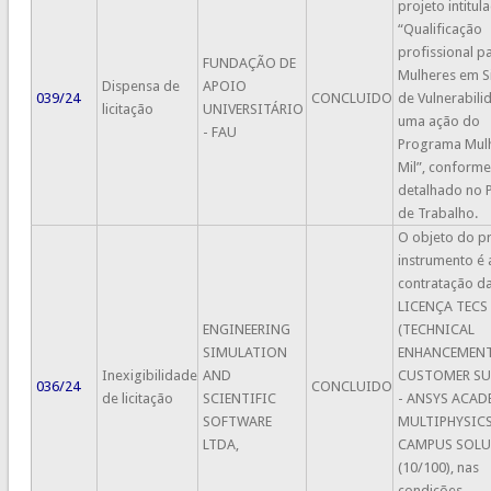
projeto intitul
“Qualificação
profissional p
FUNDAÇÃO DE
Mulheres em S
Dispensa de
APOIO
039/24
CONCLUIDO
de Vulnerabili
licitação
UNIVERSITÁRIO
uma ação do
- FAU
Programa Mul
Mil”, conforme
detalhado no 
de Trabalho.
O objeto do p
instrumento é 
contratação d
LICENÇA TECS
ENGINEERING
(TECHNICAL
SIMULATION
ENHANCEMEN
Inexigibilidade
AND
CUSTOMER SU
036/24
CONCLUIDO
de licitação
SCIENTIFIC
- ANSYS ACAD
SOFTWARE
MULTIPHYSIC
LTDA,
CAMPUS SOL
(10/100), nas
condições