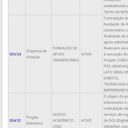
estabelecidas 
Termo de Refe
Contratação d
Fundação de 
Universitário 
finalidade de 
apoio administ
FUNDAÇÃO DE
financeiro nec
Dispensa de
035/24
APOIO
ATIVO
à execução do
licitação
UNIVERSITÁRIO
Projeto: CURS
PÓS-GRADUA
LATO SENSU E
DIREITO,
TECNOLOGIA 
EMPREENDEDO
O objeto do p
instrumento é 
contratação d
ACESSO
serviços de re
Pregão
034/23
ACADÊMICO
ATIVO
de DOI (Digita
Eletrônico
LTDA
Identifier), nas