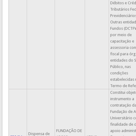
Débitos e Créd
Tributários Fe
Previdenciário
Outras entidad
Fundos (DCTF
por meio de
capacitação e
assessoria con
fiscal para ór
entidades do 
Público, nas
condições
estabelecidas 
Termo de Refe
Constitui obje
instrumento a
contratação d
Fundação de 
Universitário 
finalidade de 
FUNDAÇÃO DE
apoio administ
Dispensa de