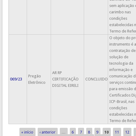
sem aplicação
carimbo nas
condições
estabelecidas 
Termo de Refer
O objeto do pr
instrumento é 
contratação de
solução de
tecnologia da
informação e
AR RP
Pregão
comunicação d
069/23
CERTIFICAÇÃO
CONCLUIDO
Eletrônico
serviços conti
DIGITAL EIRELI
para emissão 
Certificados Di
ICP-Brasil, nas
condições
estabelecidas 
Termo de Refer
« início
‹ anterior
…
6
7
8
9
10
11
12
Páginas