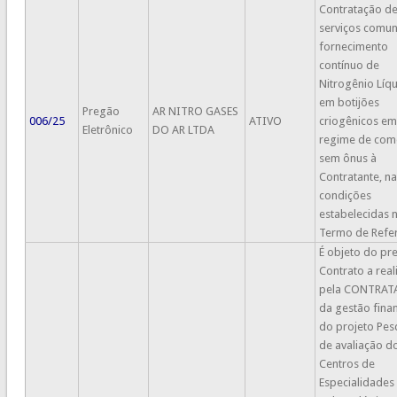
Contratação d
serviços comun
fornecimento
contínuo de
Nitrogênio Líqu
em botijões
Pregão
AR NITRO GASES
006/25
ATIVO
criogênicos em
Eletrônico
DO AR LTDA
regime de com
sem ônus à
Contratante, na
condições
estabelecidas 
Termo de Refer
É objeto do pr
Contrato a real
pela CONTRAT
da gestão fina
do projeto Pes
de avaliação d
Centros de
Especialidades