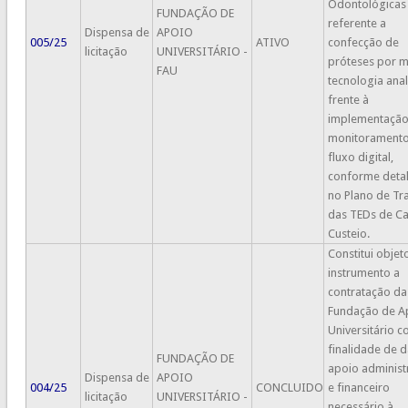
Odontológicas
FUNDAÇÃO DE
referente a
Dispensa de
APOIO
005/25
ATIVO
confecção de
licitação
UNIVERSITÁRIO -
próteses por m
FAU
tecnologia ana
frente à
implementação
monitorament
fluxo digital,
conforme deta
no Plano de Tr
das TEDs de Ca
Custeio.
Constitui objet
instrumento a
contratação da
Fundação de A
Universitário c
finalidade de d
FUNDAÇÃO DE
apoio administ
Dispensa de
APOIO
004/25
CONCLUIDO
e financeiro
licitação
UNIVERSITÁRIO -
necessário à