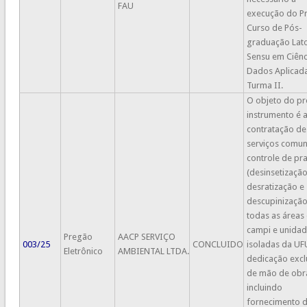
FAU
execução do Pr
Curso de Pós-
graduação Lat
Sensu em Ciênc
Dados Aplicada
Turma II.
O objeto do pr
instrumento é 
contratação de
serviços comun
controle de pr
(desinsetização
desratização e
descupinização
todas as áreas
campi e unida
Pregão
AACP SERVIÇO
003/25
CONCLUIDO
isoladas da UF
Eletrônico
AMBIENTAL LTDA.
dedicação excl
de mão de obr
incluindo
fornecimento 