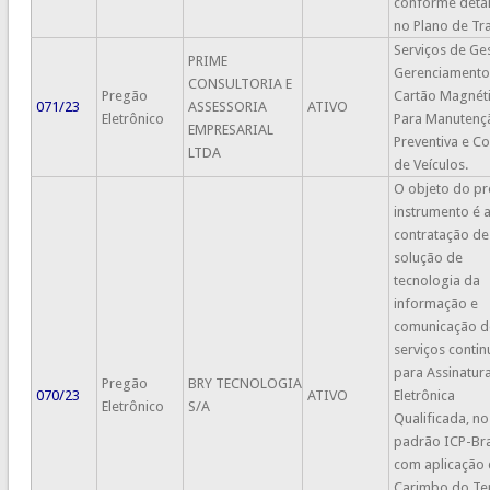
conforme deta
no Plano de Tr
Serviços de Ge
PRIME
Gerenciamento
CONSULTORIA E
Pregão
Cartão Magnét
071/23
ASSESSORIA
ATIVO
Eletrônico
Para Manutenç
EMPRESARIAL
Preventiva e Co
LTDA
de Veículos.
O objeto do pr
instrumento é 
contratação de
solução de
tecnologia da
informação e
comunicação d
serviços conti
para Assinatur
Pregão
BRY TECNOLOGIA
070/23
ATIVO
Eletrônica
Eletrônico
S/A
Qualificada, no
padrão ICP-Bra
com aplicação
Carimbo do T