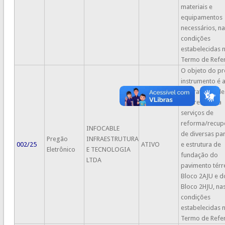
materiais e
equipamentos
necessários, na
condições
estabelecidas 
Termo de Refer
O objeto do pr
instrumento é 
contratação de
empresa para
serviços de
reforma/recup
INFOCABLE
de diversas pa
Pregão
INFRAESTRUTURA
002/25
ATIVO
e estrutura de
Eletrônico
E TECNOLOGIA
fundação do
LTDA
pavimento térr
Bloco 2AJU e d
Bloco 2HJU, na
condições
estabelecidas 
Termo de Refer