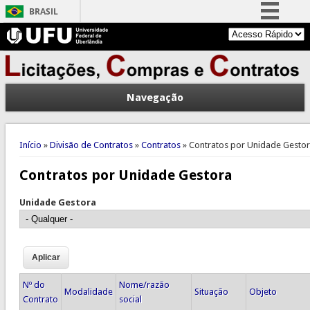
BRASIL
Simplifique!
Comunica BR
Participe
Navegação
Acesso à informação
Legislação
Você está aqui
Canais
Início
»
Divisão de Contratos
»
Contratos
» Contratos por Unidade Gesto
Contratos por Unidade Gestora
Unidade Gestora
Nº do
Nome/razão
Modalidade
Situação
Objeto
Contrato
social