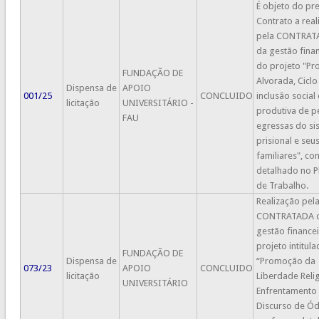
É objeto do pr
Contrato a real
pela CONTRAT
da gestão fina
do projeto "Pr
FUNDAÇÃO DE
Alvorada, Ciclo 
Dispensa de
APOIO
001/25
CONCLUIDO
inclusão social 
licitação
UNIVERSITÁRIO -
produtiva de p
FAU
egressas do si
prisional e seu
familiares", c
detalhado no P
de Trabalho.
Realização pel
CONTRATADA 
gestão finance
projeto intitul
FUNDAÇÃO DE
Dispensa de
“Promoção da
073/23
APOIO
CONCLUIDO
licitação
Liberdade Reli
UNIVERSITÁRIO
Enfrentamento
Discurso de Ód