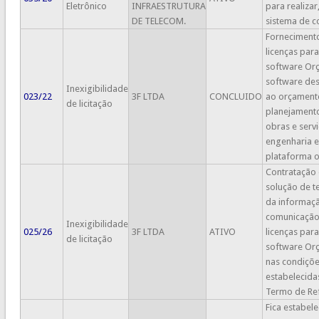
Eletrônico
INFRAESTRUTURA
para realizar
DE TELECOM​.
sistema de 
Forneciment
licenças para
software Orç
software de
Inexigibilidade
023/22
3F LTDA
CONCLUIDO
ao orçament
de licitação
planejament
obras e serv
engenharia 
plataforma o
Contratação
solução de t
da informaç
comunicação
Inexigibilidade
025/26
3F LTDA
ATIVO
licenças para
de licitação
software Orç
nas condiçõ
estabelecida
Termo de Ref
Fica estabel