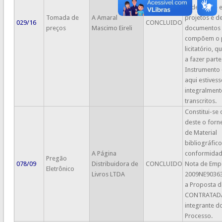
caderno de 
Tomada de
A Amaral
projetos e d
029/16
CONCLUIDO
preços
Mascimo Eireli
documentos
compõem o 
licitatório, 
a fazer parte
Instrumento
aqui estives
integralment
transcritos.
Constitui-se 
deste o forn
de Material
bibliográfic
A Página
conformidad
Pregão
078/09
Distribuidora de
CONCLUIDO
Nota de Em
Eletrônico
Livros LTDA
2009NE9036
a Proposta d
CONTRATADA
integrante d
Processo.