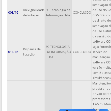
Renovaçao da
Inexigibilidade
90 Tecnologia da
de uso do S
009/16
CONCLUIDO
de licitação
Informação Ltda
COMPOR com
de direito de
Renovação de
de uso e atu
da versão d
software CO
90 TECNOLOGIA
seja: Fornec
Dispensa de
011/18
DA INFORMAÇÃO
CONCLUIDO
serviço de
licitação
LTDA
manutenção
software C
versão multi
com 8 acess
simultâneos 
Manutenção
prediais - a
de vão para 
professores
1 AMC - Mon
Carmelo, co