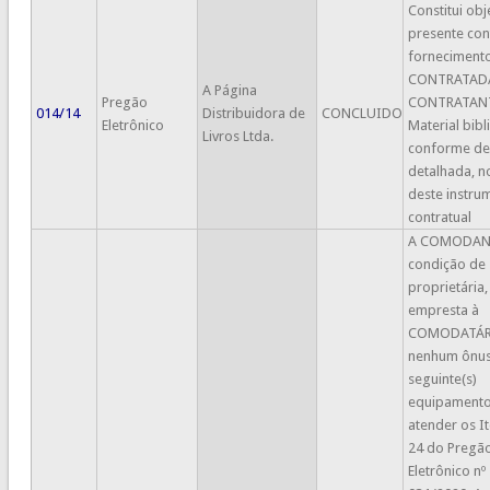
Constitui ob
presente con
fornecimento
CONTRATAD
A Página
Pregão
CONTRATANT
014/14
Distribuidora de
CONCLUIDO
Eletrônico
Material bibl
Livros Ltda.
conforme de
detalhada, n
deste instru
contratual
A COMODANT
condição de
proprietária,
empresta à
COMODATÁRI
nenhum ônus,
seguinte(s)
equipamento
atender os It
24 do Pregã
Eletrônico nº