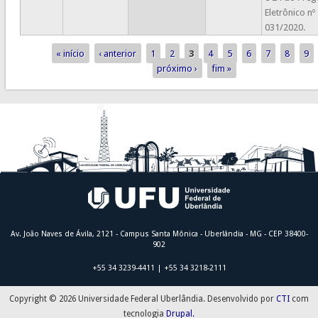
Eletrônico nº
031/2020.
« início
‹ anterior
1
2
3
4
5
6
7
8
9
Páginas
próximo ›
fim »
Av. João Naves de Ávila, 2121 - Campus Santa Mônica - Uberlândia - MG - CEP 38400-
902
+55 34 3239-4411 | +55 34 3218-2111
Copyright © 2026 Universidade Federal Uberlândia. Desenvolvido por
CTI
com
tecnologia
Drupal.