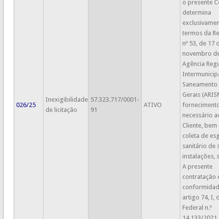
o presente C
determina
exclusivamen
termos da R
nº 53, de 17 
novembro de
Agência Reg
Intermunicip
Saneamento 
Gerais (ARIS
Inexigibilidade
57.323.717/0001-
026/25
ATIVO
forneciment
de licitação
91
necessário a
Cliente, bem
coleta de es
sanitário de 
instalações, 
A presente
contratação 
conformidad
artigo 74, I, 
Federal n.º
14.133/2021.