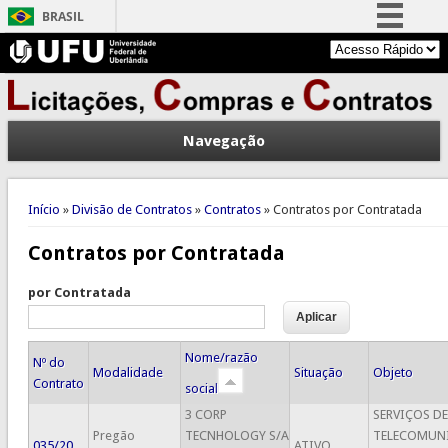
BRASIL
Simplifique!
Comunica BR
Participe
Navegação
Acesso à informação
Legislação
Você está aqui
Canais
Início
»
Divisão de Contratos
»
Contratos
» Contratos por Contratada
Contratos por Contratada
por Contratada
Nome/razão
Nº do
Modalidade
Situação
Objeto
Contrato
social
3 CORP
SERVIÇOS DE
Pregão
TECNHOLOGY S/A
TELECOMUN
035/20
ATIVO