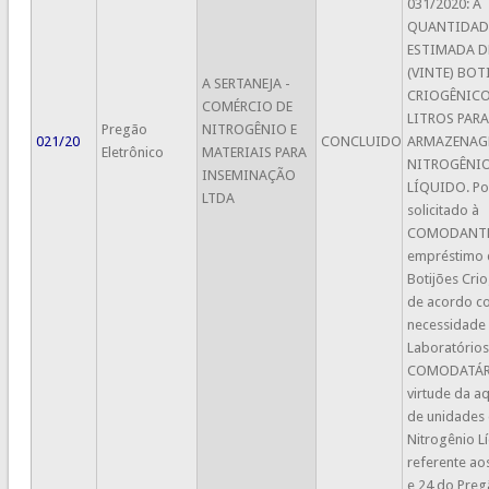
031/2020: A
QUANTIDAD
ESTIMADA D
(VINTE) BOT
A SERTANEJA -
CRIOGÊNICO
COMÉRCIO DE
LITROS PARA
Pregão
NITROGÊNIO E
021/20
CONCLUIDO
ARMAZENAG
Eletrônico
MATERIAIS PARA
NITROGÊNI
INSEMINAÇÃO
LÍQUIDO. Po
LTDA
solicitado à
COMODANTE
empréstimo 
Botijões Cri
de acordo c
necessidade
Laboratórios
COMODATÁR
virtude da a
de unidades
Nitrogênio L
referente aos
e 24 do Pre