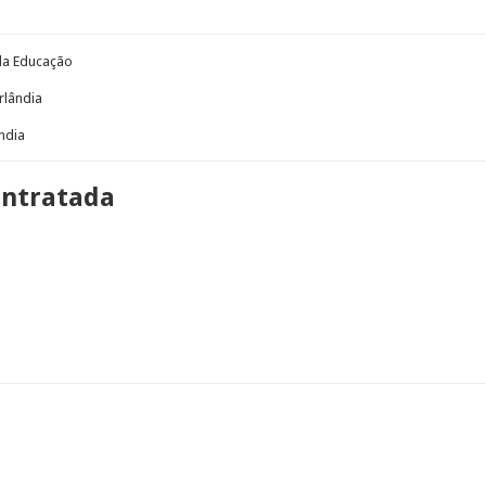
 da Educação
rlândia
ndia
ontratada