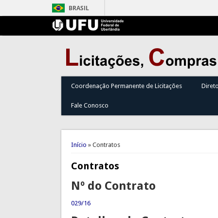
BRASIL
Coordenação Permanente de Licitações
Diret
Fale Conosco
Você está aqui
Início
» Contratos
Contratos
Nº do Contrato
029/16