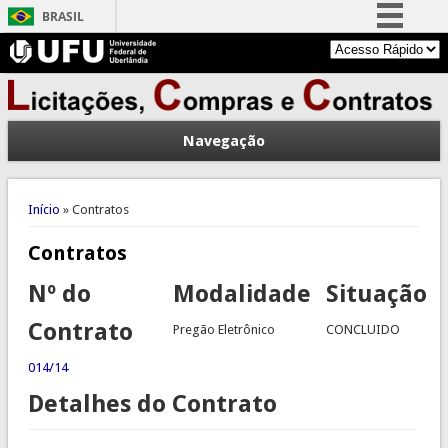
BRASIL
Simplifique!
Comunica BR
Participe
Navegação
Acesso à informação
Legislação
Você está aqui
Canais
Início
» Contratos
Contratos
Nº do
Modalidade
Situação
Contrato
Pregão Eletrônico
CONCLUIDO
014/14
Detalhes do Contrato