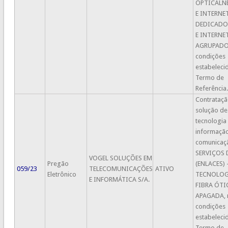
OPTICALN
E INTERNE
DEDICADO
E INTERNE
AGRUPADOS
condições
estabeleci
Termo de
Referência.
Contrataçã
solução de
tecnologia
informaçã
comunicaç
SERVIÇOS 
VOGEL SOLUÇÕES EM
Pregão
(ENLACES) 
059/23
TELECOMUNICAÇÕES
ATIVO
Eletrônico
TECNOLOG
E INFORMÁTICA S/A.
FIBRA ÓTI
APAGADA, 
condições
estabeleci
Termo de