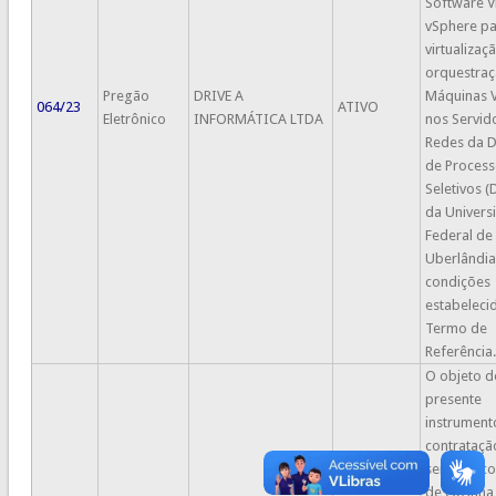
Software 
vSphere p
virtualizaç
orquestraç
Pregão
DRIVE A
Máquinas V
064/23
ATIVO
Eletrônico
INFORMÁTICA LTDA
nos Servid
Redes da D
de Proces
Seletivos (
da Univers
Federal de
Uberlândia
condições
estabeleci
Termo de
Referência.
O objeto d
presente
instrument
contrataçã
serviços c
de cozinha