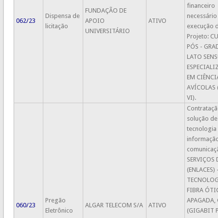
financeiro
FUNDAÇÃO DE
Dispensa de
necessário
062/23
APOIO
ATIVO
licitação
execução 
UNIVERSITÁRIO
Projeto: C
PÓS - GR
LATO SENS
ESPECIAL
EM CIÊNCI
AVÍCOLAS
VI).
Contrataçã
solução de
tecnologia
informaçã
comunicaç
SERVIÇOS 
(ENLACES) 
TECNOLOG
FIBRA ÓTI
Pregão
APAGADA,
060/23
ALGAR TELECOM S/A
ATIVO
Eletrônico
(GIGABIT 