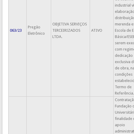
industrial 
elaboração
distribuiçã
OBJETIVA SERVIÇOS
merenda es
Pregão
063/23
TERCEIRIZADOS
ATIVO
Escola de 
Eletrônico
LTDA.
Básica/ESE
serem exe
com regim
dedicação
exclusiva 
de obra, n
condições
estabeleci
Termo de
Referência.
Contrataçã
Fundação 
Universitá
finalidade 
apoio
administrat