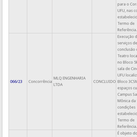
para o Cor
UFU, nas c
estabeleci
Termo de
Referência.
Execução 
serviços d
conclusão
Teatro loc
no Bloco 5
sala de Ci
UFU locali
MLQ ENGENHARIA
066/23
Concorrência
CONCLUIDO
Bloco 3CS
LTDA
espaços cul
Campus Sa
Mônica da 
condições
estabeleci
Termo de
Referência.
É objeto d