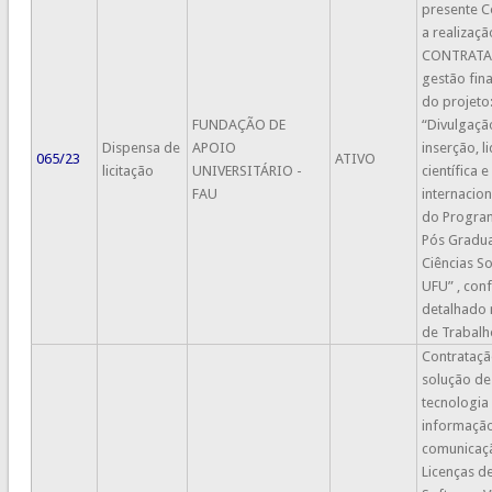
presente C
a realizaçã
CONTRATA
gestão fin
do projeto
FUNDAÇÃO DE
“Divulgaçã
Dispensa de
APOIO
inserção, l
065/23
ATIVO
licitação
UNIVERSITÁRIO -
científica e
FAU
internacio
do Progra
Pós Gradu
Ciências So
UFU” , con
detalhado 
de Trabalh
Contrataçã
solução de
tecnologia
informaçã
comunicaç
Licenças d