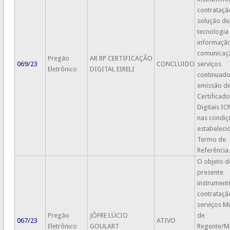
contrataçã
solução de
tecnologia
informaçã
comunicaç
Pregão
AR RP CERTIFICAÇÃO
069/23
CONCLUIDO
serviços
Eletrônico
DIGITAL EIRELI
continuado
emissão d
Certificad
Digitais ICP
nas condiç
estabeleci
Termo de
Referência.
O objeto d
presente
instrument
contrataçã
serviços Mu
Pregão
JÔFRE LÚCIO
de
067/23
ATIVO
Eletrônico
GOULART
Regente/M