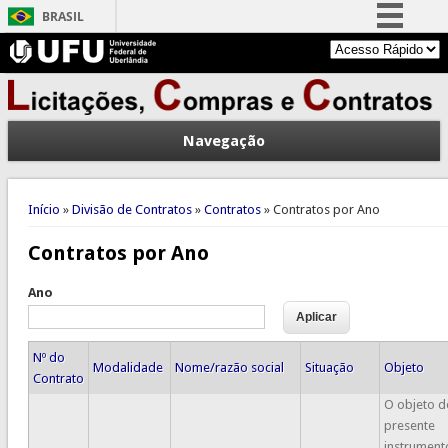
BRASIL
Simplifique!
Comunica BR
Participe
Navegação
Acesso à informação
Legislação
Você está aqui
Canais
Início
»
Divisão de Contratos
»
Contratos
» Contratos por Ano
Contratos por Ano
Ano
Nº do
Modalidade
Nome/razão social
Situação
Objeto
Contrato
O objeto d
presente
instrument