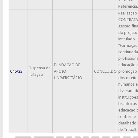
Referência.
Realização
CONTRATA
gestão fin
do projeto
intitulado
“Formação
continuada
profissiona
FUNDAÇÃO DE
educação p
Dispensa de
046/23
APOIO
CONCLUIDO
promoção 
licitação
UNIVERSITÁRIO
dos direito
humanos e
diversidad
instituições
brasileiras
educação b
conforme
detalhado 
de Trabalh