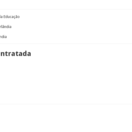
 da Educação
rlândia
ndia
ontratada