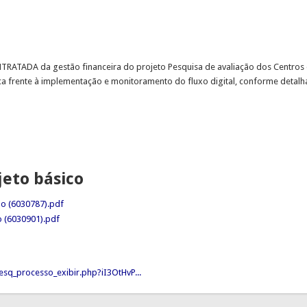
NTRATADA da gestão financeira do projeto Pesquisa de avaliação dos Centros 
a frente à implementação e monitoramento do fluxo digital, conforme detalh
jeto básico
do (6030787).pdf
o (6030901).pdf
sq_processo_exibir.php?iI3OtHvP...