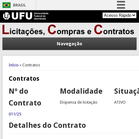
BRASIL
Simplifique!
Comunica BR
Participe
Navegação
Acesso à informação
Legislação
Você está aqui
Canais
Início
» Contratos
Contratos
Nº do
Modalidade
Situaç
Contrato
Dispensa de licitação
ATIVO
011/25
Detalhes do Contrato