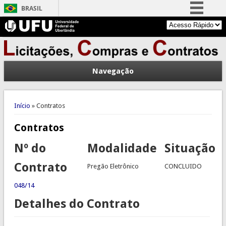
BRASIL
Simplifique!
Comunica BR
Participe
Navegação
Acesso à informação
Legislação
Você está aqui
Canais
Início
» Contratos
Contratos
Nº do
Modalidade
Situação
Contrato
Pregão Eletrônico
CONCLUIDO
048/14
Detalhes do Contrato