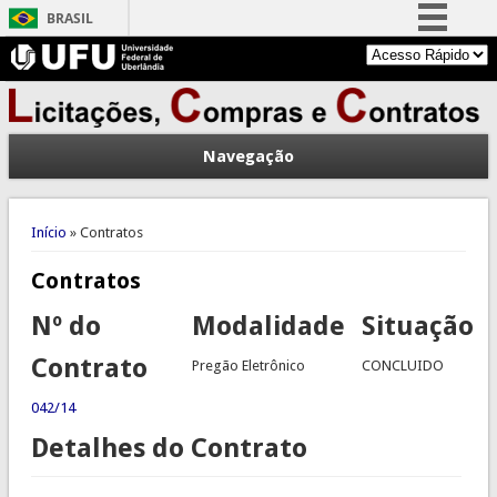
BRASIL
Simplifique!
Comunica BR
Participe
Navegação
Acesso à informação
Legislação
Você está aqui
Canais
Início
» Contratos
Contratos
Nº do
Modalidade
Situação
Contrato
Pregão Eletrônico
CONCLUIDO
042/14
Detalhes do Contrato