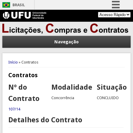
BRASIL
Simplifique!
Comunica BR
Participe
Navegação
Acesso à informação
Legislação
Você está aqui
Canais
Início
» Contratos
Contratos
Nº do
Modalidade
Situação
Contrato
Concorrência
CONCLUIDO
107/14
Detalhes do Contrato