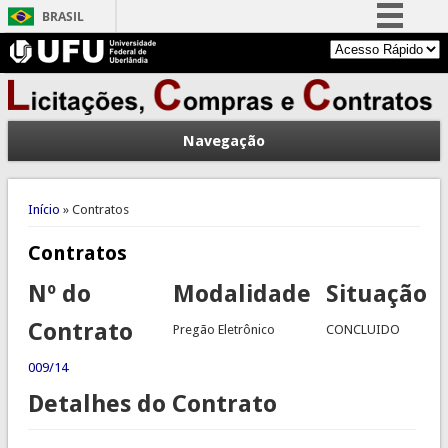
BRASIL
Simplifique!
Comunica BR
Participe
Navegação
Acesso à informação
Legislação
Você está aqui
Canais
Início
» Contratos
Contratos
Nº do
Modalidade
Situação
Contrato
Pregão Eletrônico
CONCLUIDO
009/14
Detalhes do Contrato