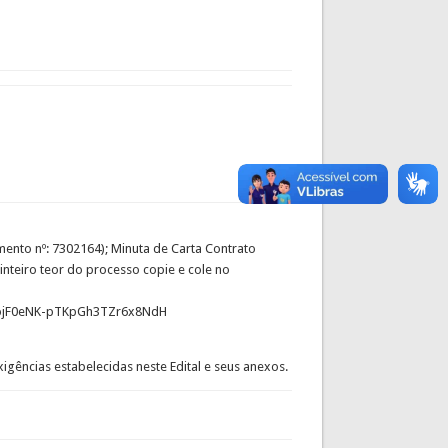
mento nº: 7302164); Minuta de Carta Contrato
nteiro teor do processo copie e cole no
ojF0eNK-pTKpGh3TZr6x8NdH
igências estabelecidas neste Edital e seus anexos.