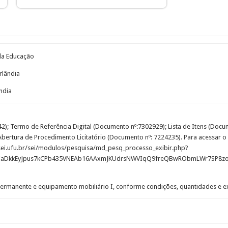
 da Educação
rlândia
ndia
); Termo de Referência Digital (Documento nº:7302929); Lista de Itens (Docu
rtura de Procedimento Licitatório (Documento nº: 7224235). Para acessar o i
//sei.ufu.br/sei/modulos/pesquisa/md_pesq_processo_exibir.php?
0IaDkkEyJpus7kCPb435VNEAb16AAxmJKUdrsNWVIqQ9freQBwRObmLWr7SP8z
 Permanente e equipamento mobiliário I, conforme condições, quantidades e ex