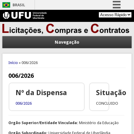
BRASIL
Simplifique!
Comunica BR
Participe
Navegação
Acesso à informação
Legislação
Você está aqui
Canais
Início
» 006/2026
006/2026
Nº da Dispensa
Situação
006/2026
CONCLUIDO
Orgão Superior/Entidade Vinculada:
Ministério da Educação
Orgão Subordinado:
Universidade Federal de Uberlândia