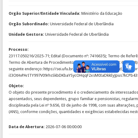
Orgão Superior/Entidade Vinculada:
Ministério da Educação
Orgão Subordinado:
Universidade Federal de Uberlândia
Unidade Gestora:
Universidade Federal de Uberlândia
Processo:
23117.050216/2025-71; Edital (Documento nº: 7416635); Termo de Referên
Termo de Abertura de Procedimento Licitatório (Documento nº: 6626398). 
seguinte endereço: https://sei.ufu.br/sei/modulos/pesquisa/md_pesq_p
iI3OtHvPArITY997V09rhsSkbDKbaYSycOHqqF2xsM0IaDkkEyJpus7kCPb4
Objeto:
O objeto do presente procedimento é o credenciamento de interessados em
aposentados, seus dependentes, grupo familiar e pensionistas, regularm
disciplinada pela Lei nº 9.656, 03 de junho de 1998, com suas alteraçõe
(ANS), conforme condições, quantidades e exigências estabelecidas neste
Data de Abertura:
2026-07-06 00:00:00