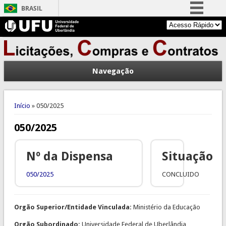
BRASIL
Simplifique!
Comunica BR
Participe
Navegação
Acesso à informação
Legislação
Você está aqui
Canais
Início
» 050/2025
050/2025
Nº da Dispensa
Situação
050/2025
CONCLUIDO
Orgão Superior/Entidade Vinculada:
Ministério da Educação
Orgão Subordinado:
Universidade Federal de Uberlândia