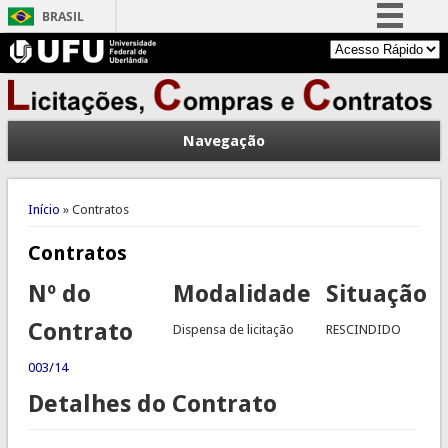
BRASIL
Simplifique!
Comunica BR
Participe
Navegação
Acesso à informação
Legislação
Você está aqui
Canais
Início
» Contratos
Contratos
Nº do
Modalidade
Situação
Contrato
Dispensa de licitação
RESCINDIDO
003/14
Detalhes do Contrato