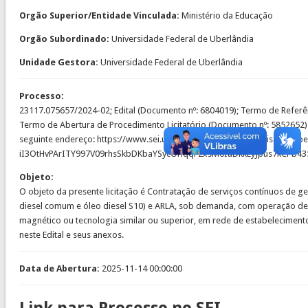
Orgão Superior/Entidade Vinculada:
Ministério da Educação
Orgão Subordinado:
Universidade Federal de Uberlândia
Unidade Gestora:
Universidade Federal de Uberlândia
Processo:
23117.075657/2024-02; Edital (Documento nº: 6804019); Termo de Referên
Termo de Abertura de Procedimento Licitatório (Documento nº: 5852652). 
seguinte endereço: https://www.sei.ufu.br/sei/modulos/pesquisa/md_p
iI3OtHvPArITY997V09rhsSkbDKbaYSycOHqqF2xsM0IaDkkEyJpus7kCPb
Objeto:
O objeto da presente licitação é Contratação de serviços contínuos de ge
diesel comum e óleo diesel S10) e ARLA, sob demanda, com operação de 
magnético ou tecnologia similar ou superior, em rede de estabeleciment
neste Edital e seus anexos.
Data de Abertura:
2025-11-14 00:00:00
Link para Processo no SEI