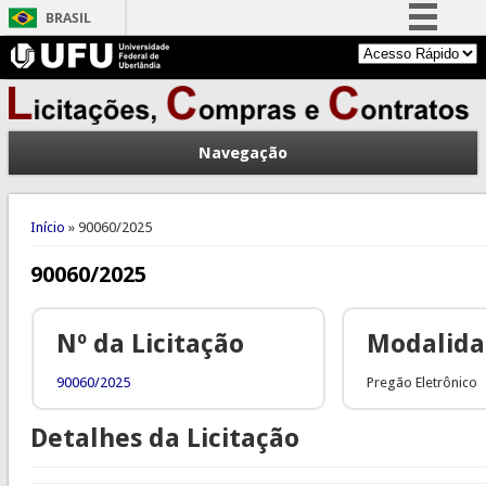
BRASIL
Simplifique!
Comunica BR
Participe
Navegação
Acesso à informação
Legislação
Você está aqui
Canais
Início
» 90060/2025
90060/2025
Nº da Licitação
Modalid
90060/2025
Pregão Eletrônico
Detalhes da Licitação