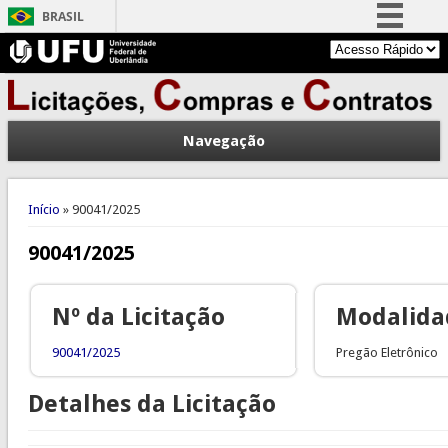
BRASIL
Simplifique!
Comunica BR
Participe
Navegação
Acesso à informação
Legislação
Você está aqui
Canais
Início
» 90041/2025
90041/2025
Nº da Licitação
Modalida
90041/2025
Pregão Eletrônico
Detalhes da Licitação