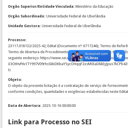
Orgão Superior/Entidade Vinculada:
Ministério da Educação
Orgão Subordinado:
Universidade Federal de Uberlândia
Unidade Gestora:
Universidade Federal de Uberlândia
Processo:
23117.018132/2025-42; Edital (Documento nº: 6717246); Termo de Referên
Termo de Abertura de Procedimento Licitatório (Documento nº: 6364213). 
seguinte endereço: https://www.sei.ufu.br/sei/modulos/pesquisa/md_p
iI3OtHvPArITY997V09rhsSkbDKbaYSycOHqqF2xsM0IaDkkEyJpus7kCP
Ic
Objeto:
O objeto da presente licitação é a contratação de serviço de fornecimento
conforme condições, quantidades e exigências estabelecidas neste Edita
Data de Abertura:
2025-10-16 00:00:00
Link para Processo no SEI