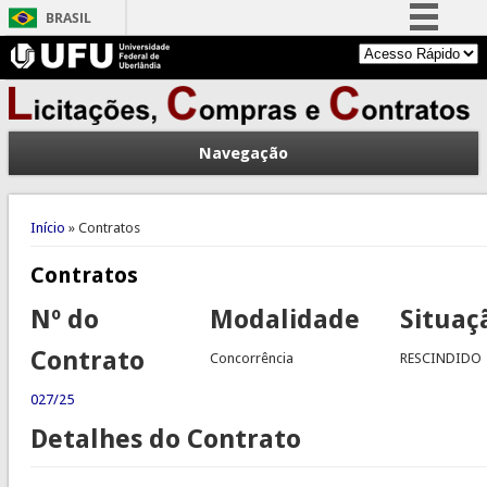
BRASIL
Simplifique!
Comunica BR
Participe
Navegação
Acesso à informação
Legislação
Você está aqui
Canais
Início
» Contratos
Contratos
Nº do
Modalidade
Situaç
Contrato
Concorrência
RESCINDIDO
027/25
Detalhes do Contrato