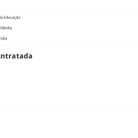
 da Educação
rlândia
ndia
ontratada