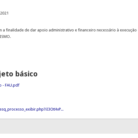
e 2021
m a finalidade de dar apoio administrativo e financeiro necessário à exec
ISMO.
jeto básico
o - FAU.pdf
sq_processo_exibir.php?iI3OtHvP...