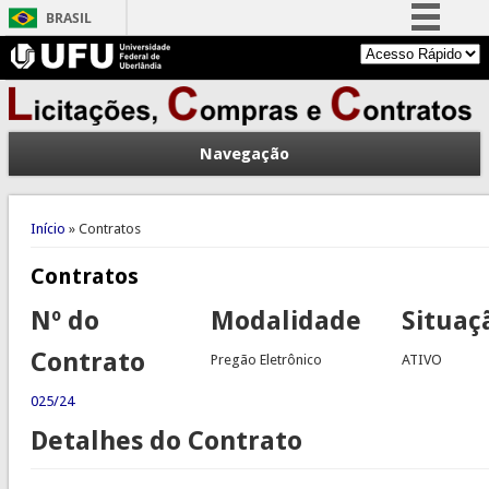
BRASIL
Simplifique!
Comunica BR
Participe
Navegação
Acesso à informação
Legislação
Você está aqui
Canais
Início
» Contratos
Contratos
Nº do
Modalidade
Situaç
Contrato
Pregão Eletrônico
ATIVO
025/24
Detalhes do Contrato