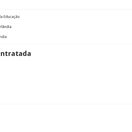
 da Educação
rlândia
ndia
ontratada