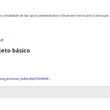
m a finalidade de dar apoio administrativo e financeiro necessário à exec
.
pdf
jeto básico
sq_processo_exibir.php?iI3OtHvP...