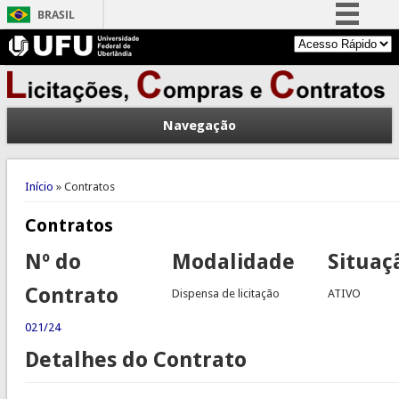
BRASIL
Simplifique!
Comunica BR
Participe
Navegação
Acesso à informação
Legislação
Você está aqui
Canais
Início
» Contratos
Contratos
Nº do
Modalidade
Situaç
Contrato
Dispensa de licitação
ATIVO
021/24
Detalhes do Contrato