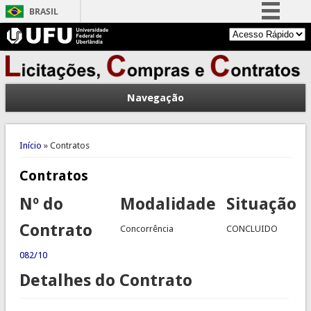
BRASIL
Simplifique!
Comunica BR
Participe
Navegação
Acesso à informação
Legislação
Você está aqui
Canais
Início
» Contratos
Contratos
Nº do
Modalidade
Situação
Contrato
Concorrência
CONCLUIDO
082/10
Detalhes do Contrato