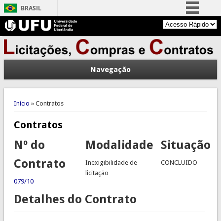
BRASIL
Simplifique!
Comunica BR
Participe
Navegação
Acesso à informação
Legislação
Você está aqui
Canais
Início
» Contratos
Contratos
Nº do
Modalidade
Situação
Contrato
Inexigibilidade de
CONCLUIDO
licitação
079/10
Detalhes do Contrato