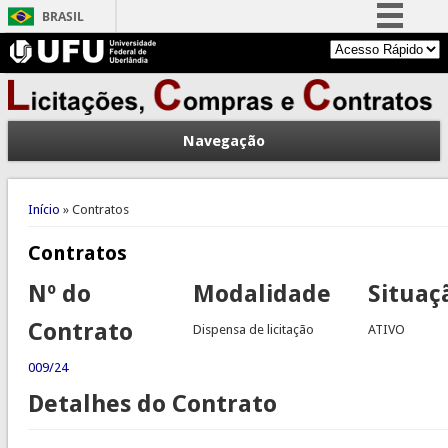
BRASIL
Simplifique!
Comunica BR
Participe
Navegação
Acesso à informação
Legislação
Você está aqui
Canais
Início
» Contratos
Contratos
Nº do
Modalidade
Situaç
Contrato
Dispensa de licitação
ATIVO
009/24
Detalhes do Contrato