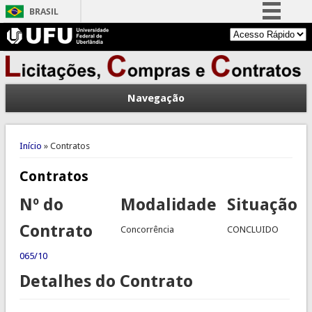
BRASIL
Simplifique!
Comunica BR
Participe
Navegação
Acesso à informação
Legislação
Você está aqui
Canais
Início
» Contratos
Contratos
Nº do
Modalidade
Situação
Contrato
Concorrência
CONCLUIDO
065/10
Detalhes do Contrato