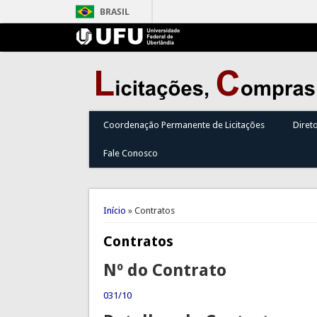
BRASIL
Coordenação Permanente de Licitações
Diret
Fale Conosco
Você está aqui
Início
» Contratos
Contratos
Nº do Contrato
031/10