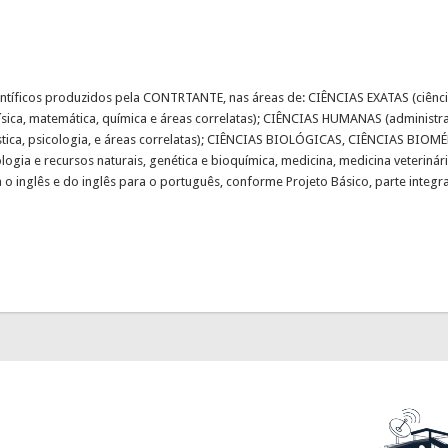
ientíficos produzidos pela CONTRTANTE, nas áreas de: CIÊNCIAS EXATAS (ciênc
ísica, matemática, química e áreas correlatas); CIÊNCIAS HUMANAS (administraçã
ngüística, psicologia, e áreas correlatas); CIÊNCIAS BIOLÓGICAS, CIÊNCIAS BIOM
ologia e recursos naturais, genética e bioquímica, medicina, medicina veterinári
o inglês e do inglês para o português, conforme Projeto Básico, parte integr