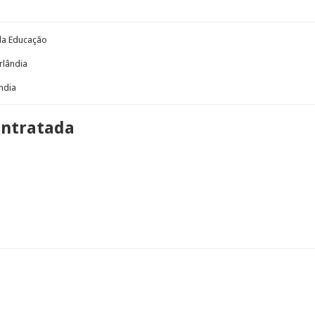
 da Educação
rlândia
ndia
ontratada