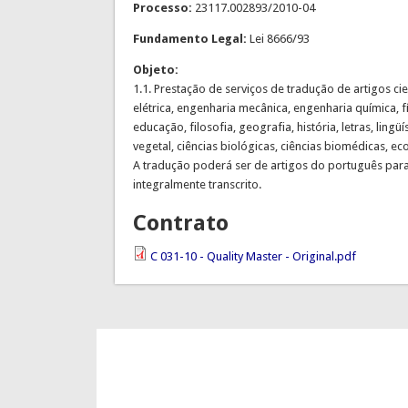
Processo:
23117.002893/2010-04
Fundamento Legal:
Lei 8666/93
Objeto:
1.1. Prestação de serviços de tradução de artigos c
elétrica, engenharia mecânica, engenharia química, f
educação, filosofia, geografia, história, letras, li
vegetal, ciências biológicas, ciências biomédicas, ec
A tradução poderá ser de artigos do português para 
integralmente transcrito.
Contrato
C 031-10 - Quality Master - Original.pdf