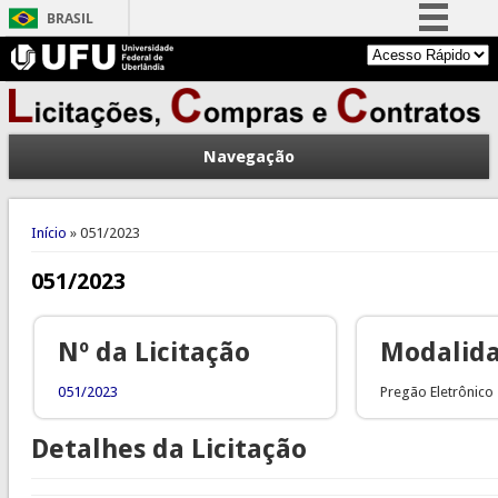
BRASIL
Simplifique!
Comunica BR
Participe
Navegação
Acesso à informação
Legislação
Você está aqui
Canais
Início
» 051/2023
051/2023
Nº da Licitação
Modalid
051/2023
Pregão Eletrônico
Detalhes da Licitação