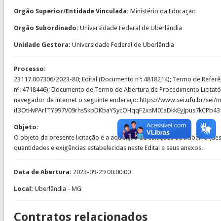
Orgão Superior/Entidade Vinculada:
Ministério da Educação
Orgão Subordinado:
Universidade Federal de Uberlândia
Unidade Gestora:
Universidade Federal de Uberlândia
Processo:
23117.007306/2023-80; Edital (Documento nº: 4818214); Termo de Referên
nº: 4718446); Documento de Termo de Abertura de Procedimento Licitatór
navegador de internet o seguinte endereço: https://www.sei.ufu.br/se
iI3OtHvPArITY997V09rhsSkbDKbaYSycOHqqF2xsM0IaDkkEyJpus7kCP
Objeto:
O objeto da presente licitação é a aquisição de estações de trabalho (
quantidades e exigências estabelecidas neste Edital e seus anexos.
Data de Abertura:
2023-09-29 00:00:00
Local:
Uberlândia - MG
Contratos relacionados