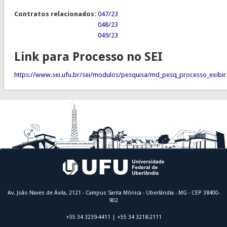
Contratos relacionados:
047/23
048/23
049/23
Link para Processo no SEI
https://www.sei.ufu.br/sei/modulos/pesquisa/md_pesq_processo_exi
Av. João Naves de Ávila, 2121 - Campus Santa Mônica - Uberlândia - MG - CEP 38400-
902
+55 34 3239-4411 | +55 34 3218-2111