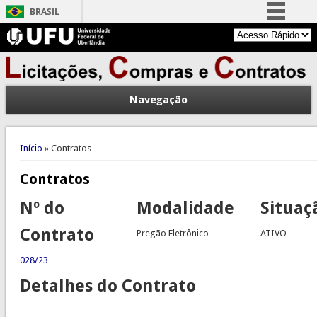
BRASIL
Simplifique!
Comunica BR
Participe
Navegação
Acesso à informação
Legislação
Você está aqui
Canais
Início
» Contratos
Contratos
Nº do
Modalidade
Situaç
Contrato
Pregão Eletrônico
ATIVO
028/23
Detalhes do Contrato