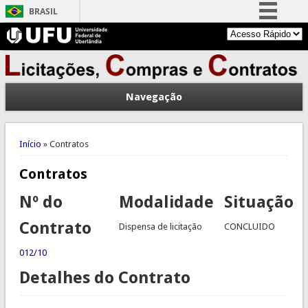
BRASIL
Simplifique!
Comunica BR
Participe
Navegação
Acesso à informação
Legislação
Você está aqui
Canais
Início
» Contratos
Contratos
Nº do
Modalidade
Situação
Contrato
Dispensa de licitação
CONCLUIDO
012/10
Detalhes do Contrato