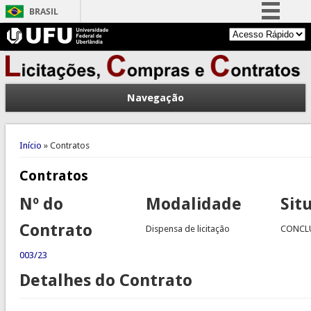
BRASIL
Simplifique!
Comunica BR
Participe
Navegação
Acesso à informação
Legislação
Você está aqui
Canais
Início
» Contratos
Contratos
Nº do
Modalidade
Sit
Contrato
Dispensa de licitação
CONCL
003/23
Detalhes do Contrato