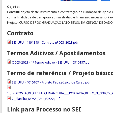
Objeto:
Constitui objeto deste instrumento a contratação da Fundação de Apoio U
com a finalidade de dar apoio administrativo e financeiro necessário à 
Projeto: CURSO DE PÓS-GRADUAÇÃO LATO SENSU EM CIÊNCIA DE DADO
Contrato
SEI_UFU - 4191849 - Contrato nº 003-2023.pdf
Termos Aditivos / Apostilamentos
C 003-2023 - 1º Termo Aditivo - SEI_UFU - 5910197.pdf
Termo de referência / Projeto básic
SEI_UFU - 4015107 - Projeto Pedagógico de Curso.pdf
1._PROPOSTA_DE_GESTAO_FINANCEIRA____PORTARIA_REITO_N__338_22_at
2._Planilha_DOAS_FAU_V0522.pdf
Link para Processo no SEI