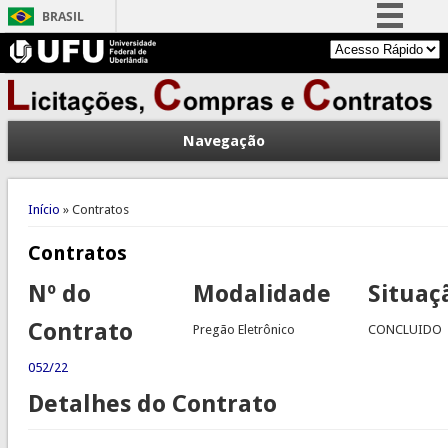
BRASIL
Simplifique!
Comunica BR
Participe
Navegação
Acesso à informação
Legislação
Você está aqui
Canais
Início
» Contratos
Contratos
Nº do
Modalidade
Situaç
Contrato
Pregão Eletrônico
CONCLUIDO
052/22
Detalhes do Contrato