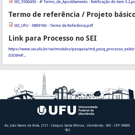
SEI_5500450 - 4º Termo_de_Apostilamento - Retificação do item 3.2.p
Termo de referência / Projeto básic
SEI_UFU - 3889160 - Termo de Referência.pdf
Link para Processo no SEI
https://www.sei.ufu.br/sei/modulos/pesquisa/md_pesq_processo_exibir
iI3OtHvP...
Av. João Naves de Ávila, 2121 - Campus Santa Mônica - Uberlândia - MG - CEP 38400-
902