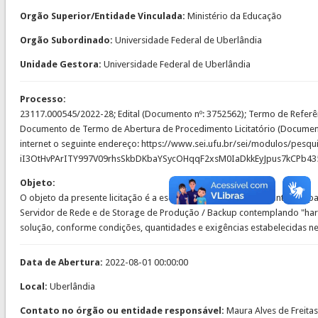
Orgão Superior/Entidade Vinculada:
Ministério da Educação
Orgão Subordinado:
Universidade Federal de Uberlândia
Unidade Gestora:
Universidade Federal de Uberlândia
Processo:
23117.000545/2022-28; Edital (Documento nº: 3752562); Termo de Referê
Documento de Termo de Abertura de Procedimento Licitatório (Documento
internet o seguinte endereço: https://www.sei.ufu.br/sei/modulos/pesq
iI3OtHvPArITY997V09rhsSkbDKbaYSycOHqqF2xsM0IaDkkEyJpus7kCP
Objeto:
O objeto da presente licitação é a escolha da proposta mais vantajosa 
Servidor de Rede e de Storage de Produção / Backup contemplando "hard
solução, conforme condições, quantidades e exigências estabelecidas nes
Data de Abertura:
2022-08-01 00:00:00
Local:
Uberlândia
Contato no órgão ou entidade responsável:
Maura Alves de Freita