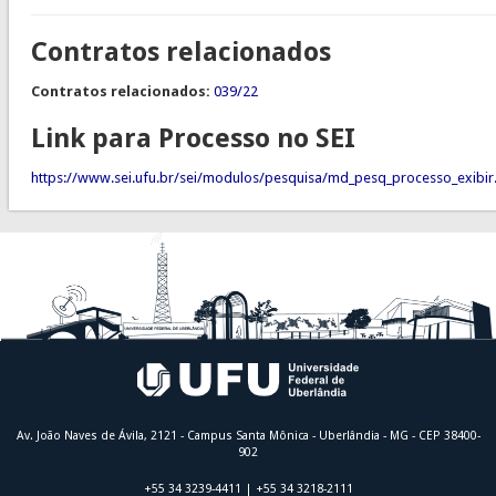
Contratos relacionados
Contratos relacionados:
039/22
Link para Processo no SEI
https://www.sei.ufu.br/sei/modulos/pesquisa/md_pesq_processo_exi
Av. João Naves de Ávila, 2121 - Campus Santa Mônica - Uberlândia - MG - CEP 38400-
902
+55 34 3239-4411 | +55 34 3218-2111