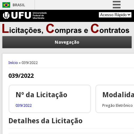
BRASIL
Simplifique!
Comunica BR
Participe
Navegação
Acesso à informação
Legislação
Você está aqui
Canais
Início
» 039/2022
039/2022
Nº da Licitação
Modalid
039/2022
Pregão Eletrônico
Detalhes da Licitação