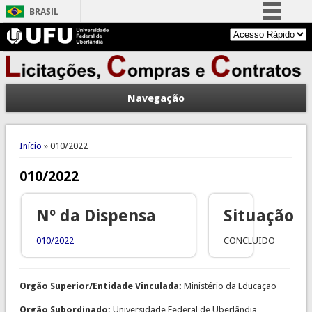
BRASIL
Simplifique!
Comunica BR
Participe
Navegação
Acesso à informação
Legislação
Você está aqui
Canais
Início
» 010/2022
010/2022
Nº da Dispensa
Situação
010/2022
CONCLUIDO
Orgão Superior/Entidade Vinculada:
Ministério da Educação
Orgão Subordinado:
Universidade Federal de Uberlândia