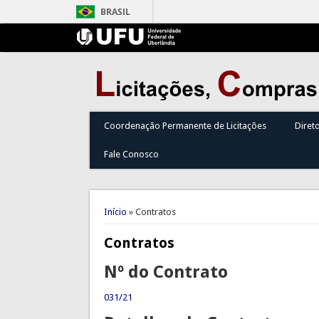
BRASIL
Coordenação Permanente de Licitações
Diret
Fale Conosco
Você está aqui
Início
» Contratos
Contratos
Nº do Contrato
031/21