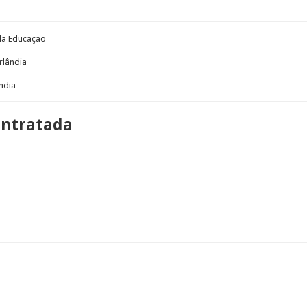
 da Educação
rlândia
ndia
ontratada