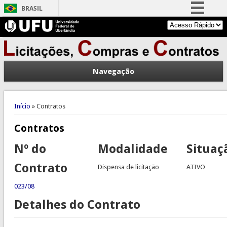
BRASIL
Simplifique!
Comunica BR
Participe
Navegação
Acesso à informação
Legislação
Você está aqui
Canais
Início
» Contratos
Contratos
Nº do
Modalidade
Situaç
Contrato
Dispensa de licitação
ATIVO
023/08
Detalhes do Contrato